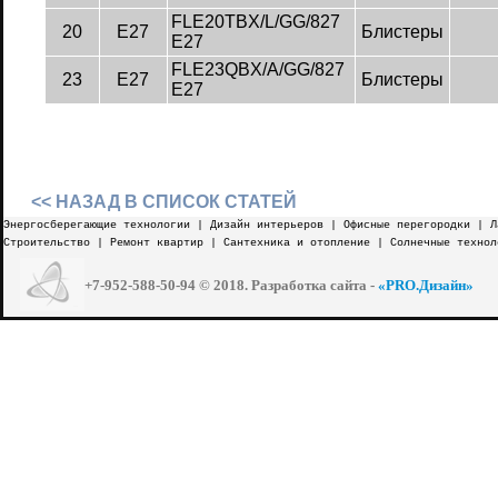
FLE20TBX/L/GG/827
20
E27
Блистеры
E27
FLE23QBX/A/GG/827
23
E27
Блистеры
E27
<< НАЗАД В СПИСОК СТАТЕЙ
Энергосберегающие технологии
|
Дизайн интерьеров
|
Офисные перегородки
|
Л
Строительство
|
Ремонт квартир
|
Сантехника и отопление
|
Солнечные технол
+7-952-588-50-94
© 2018. Разработка сайта -
«PRO.Дизайн»