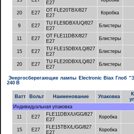
E27
OT FLE20TBX/827
20
E27
Коробка
E27
TU FLE9DBX/UQ/827
9
E27
Блистеры
E27
OT FLE11DBX/827
11
E27
Блистеры
E27
TU FLE15DBX/LQ/827
15
E27
Блистеры
E27
TU FLE20DBX/LQ/827
20
E27
Блистеры
E27
Энергосберегающие лампы Electronic Biax Глоб "Эл
240 B
К
Ватт
Вольт
Наименование
Упаковка
у
Индивидуальная упаковка
FLE11DBX/U/GG/827
11
E27
Коробка
E27
FLE15TBX/L/GG/827
15
E27
Коробка
E27