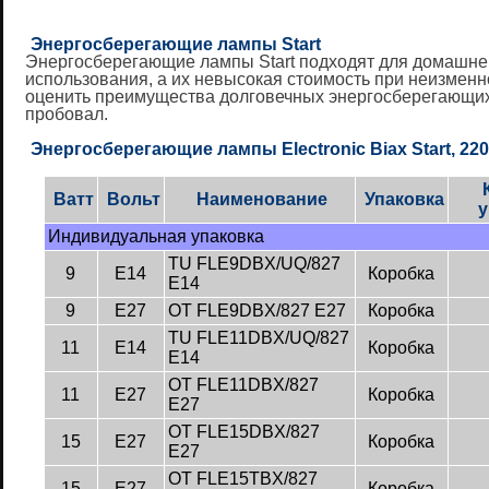
Энергосберегающие лампы Start
Энергосберегающие лампы Start подходят для домашнего
использования, а их невысокая стоимость при неизменн
оценить преимущества долговечных энергосберегающих л
пробовал.
Энергосберегающие лампы Electronic Biax Start, 220 
Ватт
Вольт
Наименование
Упаковка
у
Индивидуальная упаковка
TU FLE9DBX/UQ/827
9
E14
Коробка
E14
9
E27
OT FLE9DBX/827 E27
Коробка
TU FLE11DBX/UQ/827
11
E14
Коробка
E14
OT FLE11DBX/827
11
E27
Коробка
E27
OT FLE15DBX/827
15
E27
Коробка
E27
OT FLE15TBX/827
15
E27
Коробка